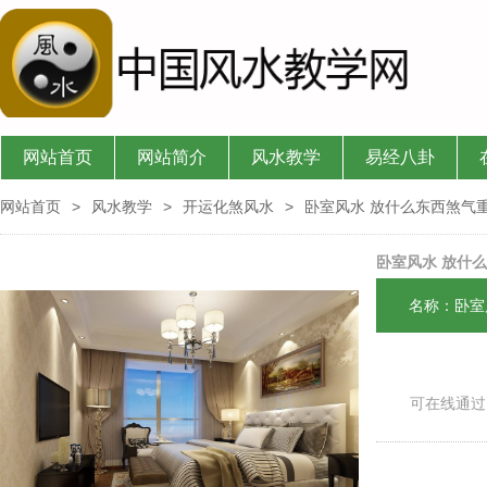
网站首页
网站简介
风水教学
易经八卦
网站首页
>
风水教学
>
开运化煞风水
>
卧室风水 放什么东西煞气
卧室风水 放什
名称：卧室
可在线通过